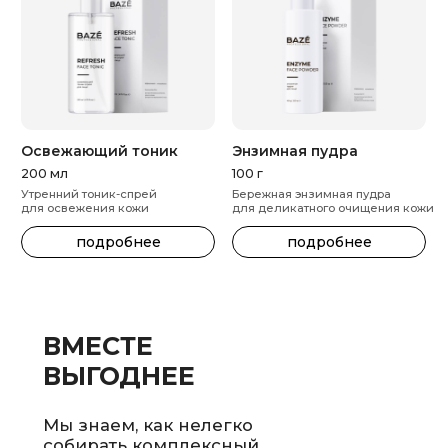
пришлём вам промокод
на первый заказ
продукции Baze
Professional, а также
будем сообщать
о новинках и акциях
получить
КОНТАКТЫ
О КОМПАНИИ
hello@bazeprofessional.ru
Производство
+7 (901) 907-49-11 (поддержка)
Baze
Foundation
Карьера
Сертификаты
ООО «Ботани», 123242, г. Москва, вн.тер.г.
Муниципальный округ Пресненский,
ул. Большая Грузинская, д. 20, помещ. 4/П
@ 2025 Baze Professional. All Rights Reserved.