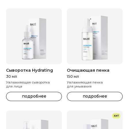
уход, поэтому уже
подготовили для вас
наборы базовых
средств
Просто выберите
нужный комплекс
и получите его в одной
коробке и дешевле!
подробнее
купить на wb
ПОЛУЧИТЕ
СКИДКУ 30%
Мы приготовили
для вас подарок!
Оставьте свою
электронную почту, и мы