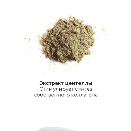
Пантенол
Интенсивно увлажняет
и питает кожу
Мы не тестируем нашу косметику на животных
сертификаты
Сыворотка Hydrating
Очищающая пенка
30 мл
150 мл