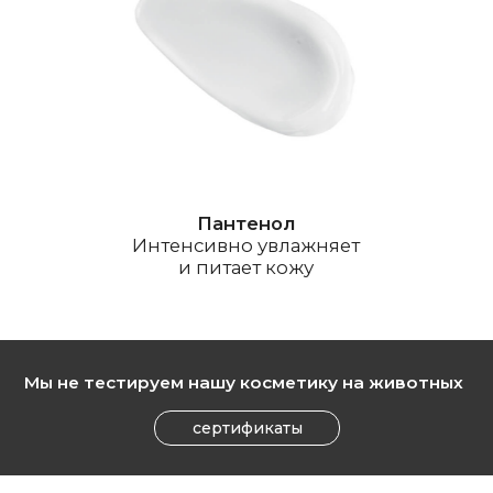
Увлажняющая сыворотка
Увлажняющая пенка
для лица
для умывания
подробнее
подробнее
ХИТ
Освежающий тоник
Энзимная пудра
200 мл
100 г
Утренний тоник-спрей
Бережная энзимная пудра
для освежения кожи
для деликатного очищения кожи
подробнее
подробнее
ВМЕСТЕ
ВЫГОДНЕЕ
Мы знаем, как нелегко
собирать комплексный